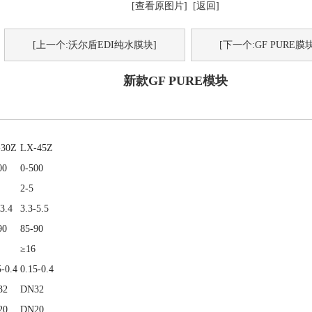
[查看原图片]
[返回]
[上一个:沃尔盾EDI纯水膜块]
[下一个:GF PURE膜块
新款GF PURE模块
-30Z
LX-45Z
00
0-500
2-5
-3.4
3.3-5.5
90
85-90
≥16
5-0.4
0.15-0.4
32
DN32
20
DN20